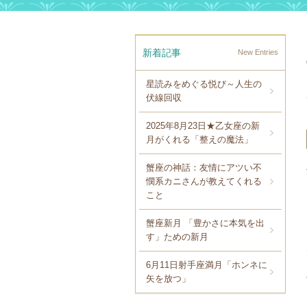
新着記事
New Entries
星読みをめぐる悦び～人生の
伏線回収
2025年8月23日★乙女座の新
月がくれる「整えの魔法」
蟹座の神話：友情にアツい不
憫系カニさんが教えてくれる
こと
蟹座新月 「豊かさに本気を出
す」ための新月
6月11日射手座満月「ホンネに
矢を放つ」