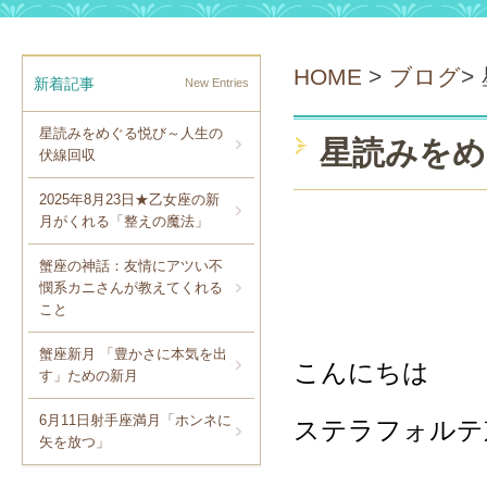
HOME
>
ブログ
>
新着記事
New Entries
星読みをめぐる悦び～人生の
星読みをめ
伏線回収
2025年8月23日★乙女座の新
月がくれる「整えの魔法」
蟹座の神話：友情にアツい不
憫系カニさんが教えてくれる
こと
蟹座新月 「豊かさに本気を出
こんにちは
す」ための新月
6月11日射手座満月「ホンネに
ステラフォルテ
矢を放つ」