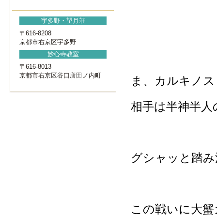
宇多野・望月荘
〒616-8208
京都市右京区宇多野
妙心寺教室
〒616-8013
京都市右京区谷口唐田ノ内町
ま、カルキノス
相手は半神半人
グシャッと踏み
この戦いに大蟹