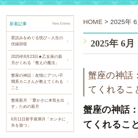
HOME
>
2025年 
新着記事
New Entries
星読みをめぐる悦び～人生の
2025年 6月
伏線回収
2025年8月23日★乙女座の新
月がくれる「整えの魔法」
蟹座の神話
蟹座の神話：友情にアツい不
憫系カニさんが教えてくれる
てくれるこ
こと
蟹座新月 「豊かさに本気を出
蟹座の神話
す」ための新月
6月11日射手座満月「ホンネに
てくれるこ
矢を放つ」