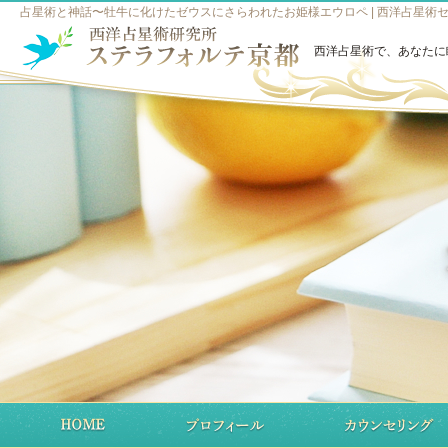
占星術と神話〜牡牛に化けたゼウスにさらわれたお姫様エウロペ | 西洋占星術
西洋占星術で、あなたに