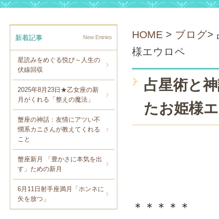
HOME
>
ブログ
>
新着記事
New Entries
様エウロペ
星読みをめぐる悦び～人生の
伏線回収
占星術と神
2025年8月23日★乙女座の新
月がくれる「整えの魔法」
たお姫様エ
蟹座の神話：友情にアツい不
憫系カニさんが教えてくれる
こと
蟹座新月 「豊かさに本気を出
す」ための新月
6月11日射手座満月「ホンネに
矢を放つ」
＊＊＊＊＊