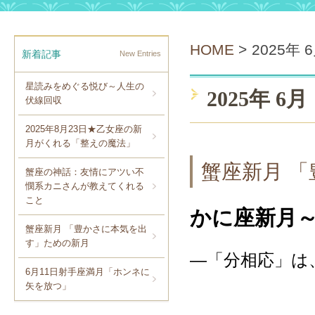
HOME
>
2025年 
新着記事
New Entries
星読みをめぐる悦び～人生の
2025年 6月
伏線回収
2025年8月23日★乙女座の新
月がくれる「整えの魔法」
蟹座新月 
蟹座の神話：友情にアツい不
憫系カニさんが教えてくれる
こと
かに座新月
蟹座新月 「豊かさに本気を出
す」ための新月
―「分相応」は
6月11日射手座満月「ホンネに
矢を放つ」