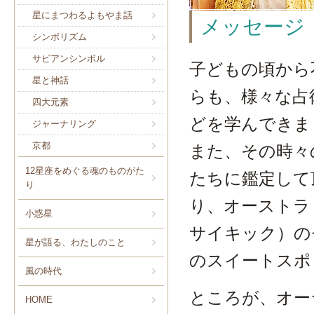
星にまつわるよもやま話
メッセージ
シンボリズム
サビアンシンボル
子どもの頃から
星と神話
らも、様々な占
四大元素
どを学んできま
ジャーナリング
京都
また、その時々
12星座をめぐる魂のものがた
たちに鑑定して
り
り、オーストラ
小惑星
サイキック）の
星が語る、わたしのこと
のスイートスポ
風の時代
ところが、オー
HOME