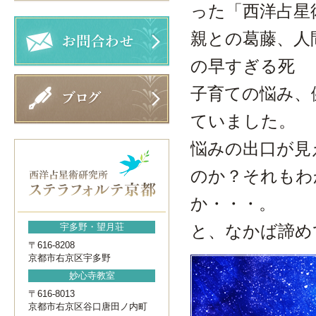
った「西洋占星
親との葛藤、人
の早すぎる死
子育ての悩み、
ていました。
悩みの出口が見
のか？それもわ
か・・・。
宇多野・望月荘
と、なかば諦め
〒616-8208
京都市右京区宇多野
妙心寺教室
〒616-8013
京都市右京区谷口唐田ノ内町