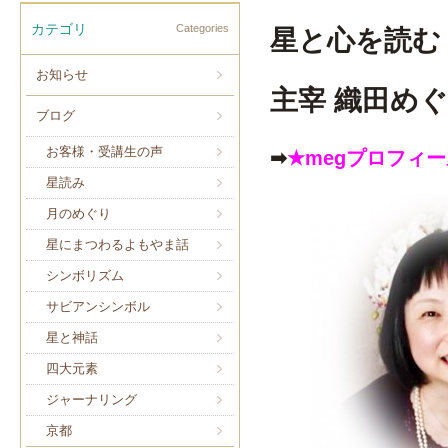
カテゴリ
Categories
星と心を読
お知らせ
主宰 織田め
ブログ
お客様・受講生の声
➡
★megプロフィ
星読み
月のめぐり
星にまつわるよもやま話
シンボリズム
サビアンシンボル
星と神話
四大元素
ジャーナリング
京都