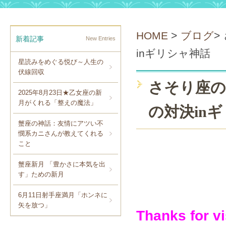
HOME
>
ブログ
>
新着記事
New Entries
inギリシャ神話
星読みをめぐる悦び～人生の
伏線回収
さそり座の
2025年8月23日★乙女座の新
月がくれる「整えの魔法」
の対決in
蟹座の神話：友情にアツい不
憫系カニさんが教えてくれる
こと
蟹座新月 「豊かさに本気を出
す」ための新月
6月11日射手座満月「ホンネに
矢を放つ」
Thanks
for v