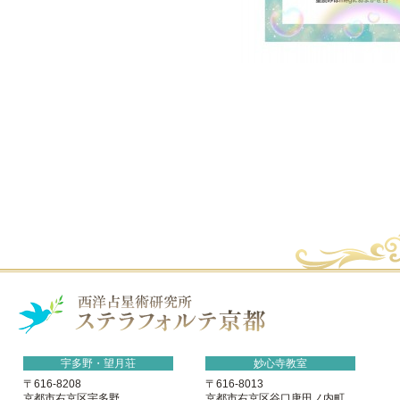
宇多野・望月荘
妙心寺教室
〒616-8208
〒616-8013
京都市右京区宇多野
京都市右京区谷口唐田ノ内町