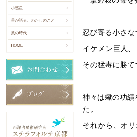
小惑星
星が語る、わたしのこと
忍び寄る小さな
風の時代
HOME
イケメン巨人、
その猛毒に勝て
神々は蠍の功績
た。
それから、オリ