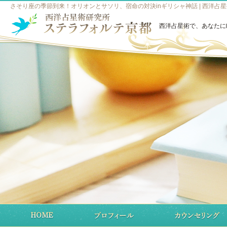
さそり座の季節到来！オリオンとサソリ、宿命の対決inギリシャ神話 | 西洋占
西洋占星術で、あなたに