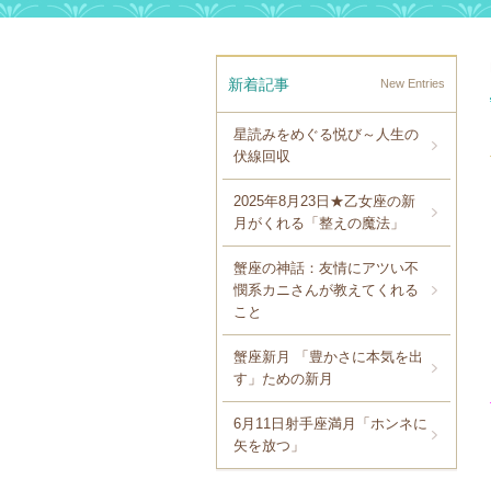
新着記事
New Entries
星読みをめぐる悦び～人生の
伏線回収
2025年8月23日★乙女座の新
月がくれる「整えの魔法」
蟹座の神話：友情にアツい不
憫系カニさんが教えてくれる
こと
蟹座新月 「豊かさに本気を出
す」ための新月
6月11日射手座満月「ホンネに
矢を放つ」