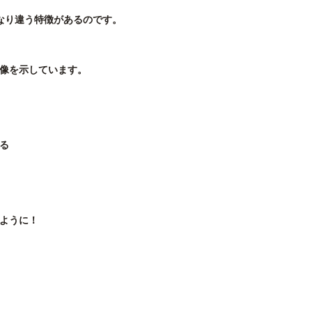
かなり違う特徴があるのです。
。
像を示しています。
る
ように！