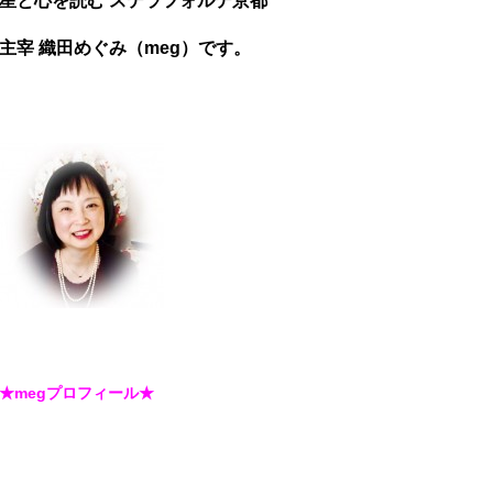
星と心を読む
ステラフォルテ京都
主宰 織田めぐみ（meg）です。
★megプロフィール★