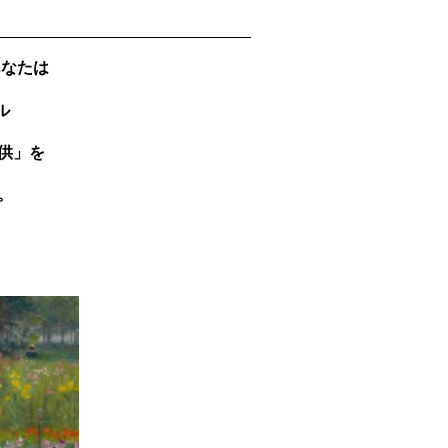
あなたは
ル
供」を
。