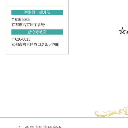
宇多野・望月荘
〒616-8208
京都市右京区宇多野
☆
妙心寺教室
〒616-8013
京都市右京区谷口唐田ノ内町