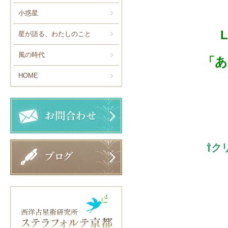
小惑星
星が語る、わたしのこと
風の時代
「あ
HOME
⇧ク