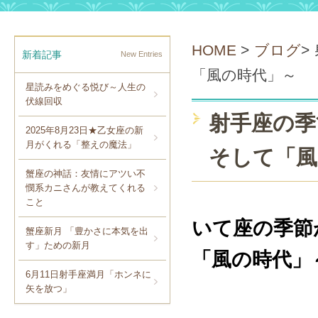
HOME
>
ブログ
>
新着記事
New Entries
「風の時代」～
星読みをめぐる悦び～人生の
伏線回収
射手座の季
2025年8月23日★乙女座の新
月がくれる「整えの魔法」
そして「風
蟹座の神話：友情にアツい不
憫系カニさんが教えてくれる
こと
いて座の季節
蟹座新月 「豊かさに本気を出
す」ための新月
「風の時代」
6月11日射手座満月「ホンネに
矢を放つ」