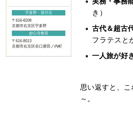
実務・事務
き）
宇多野・望月荘
〒616-8208
京都市右京区宇多野
古代＆超古
妙心寺教室
フラテスと
〒616-8013
京都市右京区谷口唐田ノ内町
一人旅が好
思い返すと、こ
～。