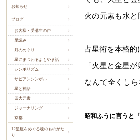
お知らせ
火の元素も水と
ブログ
お客様・受講生の声
星読み
占星術を本格的
月のめぐり
星にまつわるよもやま話
「火星と金星が
シンボリズム
サビアンシンボル
なんて全くしら
星と神話
四大元素
ジャーナリング
昭和ふうに言うと
京都
12星座をめぐる魂のものがた
り