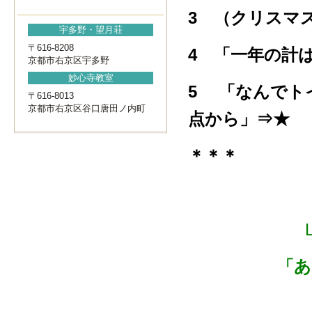
3 （クリスマ
宇多野・望月荘
〒616-8208
4 「一年の計
京都市右京区宇多野
妙心寺教室
5 「なんでト
〒616-8013
京都市右京区谷口唐田ノ内町
点から」
⇒★
＊＊＊
「あ