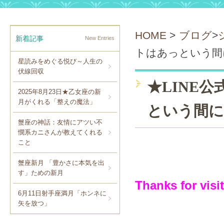
HOME
>
ブログ
>
新着記事
New Entries
トはあっという間
星読みをめぐる悦び～人生の
伏線回収
★LINE
2025年8月23日★乙女座の新
月がくれる「整えの魔法」
という間に
蟹座の神話：友情にアツい不
憫系カニさんが教えてくれる
こと
蟹座新月 「豊かさに本気を出
す」ための新月
Thanks for visi
6月11日射手座満月「ホンネに
矢を放つ」