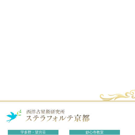
宇多野・望月荘
妙心寺教室