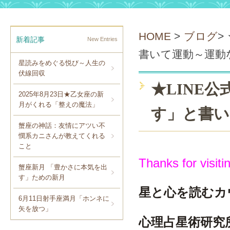
HOME
>
ブログ
>
新着記事
New Entries
書いて運動～運動
星読みをめぐる悦び～人生の
伏線回収
★LINE
2025年8月23日★乙女座の新
月がくれる「整えの魔法」
す」と書い
蟹座の神話：友情にアツい不
憫系カニさんが教えてくれる
こと
Thanks for visiti
蟹座新月 「豊かさに本気を出
す」ための新月
星と心を読むカ
6月11日射手座満月「ホンネに
矢を放つ」
心理占星術研究