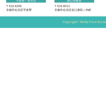
宇多野・望月荘
妙心寺教室
〒616-8208
〒616-8013
京都市右京区宇多野
京都市右京区谷口唐田ノ内町