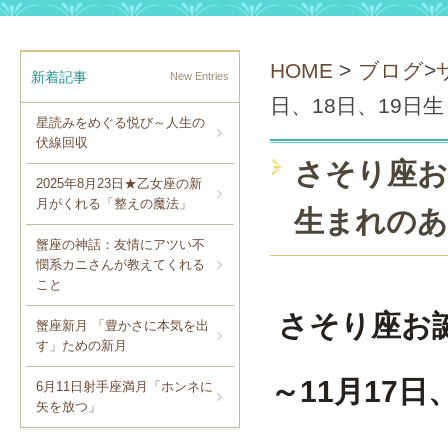
HOME
>
ブログ
>
新着記事
New Entries
日、18日、19日
星読みをめぐる悦び～人生の
伏線回収
さそり座お誕
2025年8月23日★乙女座の新
月がくれる「整えの魔法」
生まれの
蟹座の神話：友情にアツい不
憫系カニさんが教えてくれる
こと
さそり座お
蟹座新月 「豊かさに本気を出
す」ための新月
～11月17
6月11日射手座満月「ホンネに
矢を放つ」