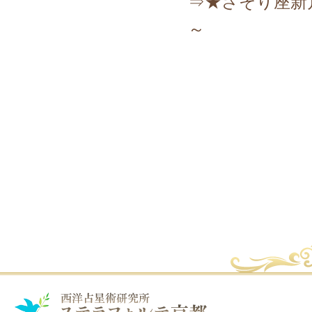
⇒★さそり座新
～