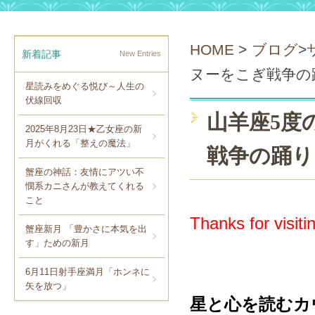
HOME
>
ブログ
>
新着記事
New Entries
ヌーをこぎ戦争の
星読みをめぐる悦び～人生の
伏線回収
山羊座5度
2025年8月23日★乙女座の新
月がくれる「整えの魔法」
戦争の踊り
蟹座の神話：友情にアツい不
憫系カニさんが教えてくれる
こと
Thanks for visiti
蟹座新月 「豊かさに本気を出
す」ための新月
6月11日射手座満月「ホンネに
矢を放つ」
星と心を読むカ