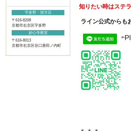
知りたい時は
ステ
宇多野・望月荘
〒616-8208
ライン公式からも
京都市右京区宇多野
妙心寺教室
⇦Ple
〒616-8013
京都市右京区谷口唐田ノ内町