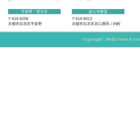
宇多野・望月荘
妙心寺教室
〒616-8208
〒616-8013
京都市右京区宇多野
京都市右京区谷口唐田ノ内町