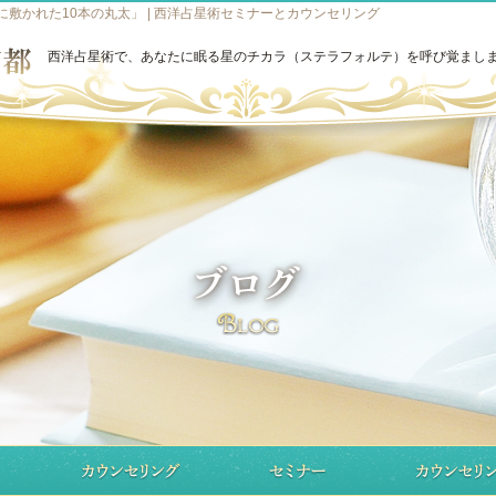
敷かれた10本の丸太」 | 西洋占星術セミナーとカウンセリング
西洋占星術で、あなたに眠る星のチカラ（ステラフォルテ）を呼び覚まし