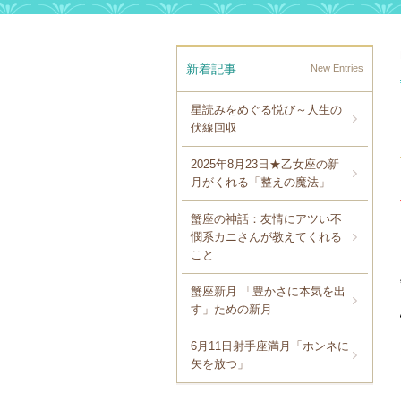
新着記事
New Entries
星読みをめぐる悦び～人生の
伏線回収
2025年8月23日★乙女座の新
月がくれる「整えの魔法」
蟹座の神話：友情にアツい不
憫系カニさんが教えてくれる
こと
蟹座新月 「豊かさに本気を出
す」ための新月
6月11日射手座満月「ホンネに
矢を放つ」