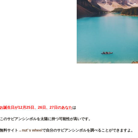
お誕生日が12
月25日、26日、27日
のあなた
は
このサビアンシンボルを太陽に持つ可能性が高いです。
無料サイト
→nut’ s wheel
で自分のサビアンシンボルを調べることができますよ。