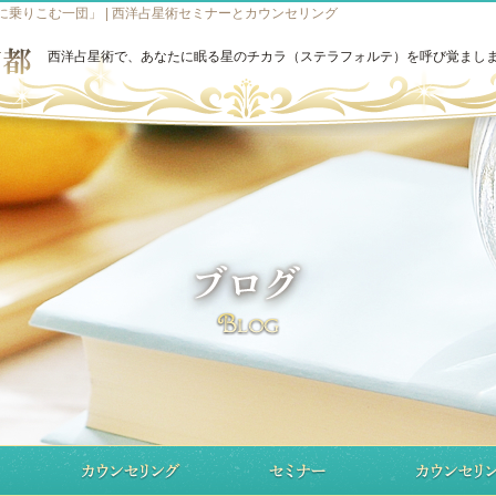
乗りこむ一団」 | 西洋占星術セミナーとカウンセリング
西洋占星術で、あなたに眠る星のチカラ（ステラフォルテ）を呼び覚まし