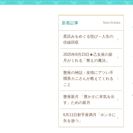
新着記事
New Entries
星読みをめぐる悦び～人生の
伏線回収
2025年8月23日★乙女座の新
月がくれる「整えの魔法」
蟹座の神話：友情にアツい不
憫系カニさんが教えてくれる
こと
蟹座新月 「豊かさに本気を出
す」ための新月
6月11日射手座満月「ホンネに
矢を放つ」