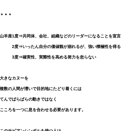
＊＊＊
山羊座1度⇒共同体、会社、組織などのリーダーになることを宣言
2度⇒いったん自分の価値観が崩れるが、強い積極性を得る
3度⇒確実性、実際性を高める努力を怠らない
大きなカヌーを
複数の人間が漕いで目的地にたどり着くには
てんでばらばらの動きではなく
こころを一つに息を合わせる必要があります。
このサビアンシンボルを持つ人は