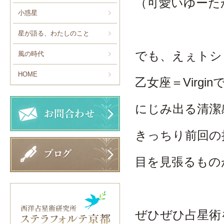
（可愛いゆーた
小惑星
星が語る、わたしのこと
でも、えぇトシし
風の時代
HOME
乙女座＝Virgi
にじみ出る清潔
きっちり前回の
目を見張るもの
ぜひぜひ占星術