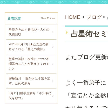
HOME
>
ブログ
>
新着記事
New Entries
星読みをめぐる悦び～人生の
占星術セミ
伏線回収
2025年8月23日★乙女座の新
月がくれる「整えの魔法」
またブログ更新
蟹座の神話：友情にアツい不
憫系カニさんが教えてくれる
こと
蟹座新月 「豊かさに本気を出
よく一番弟子に
す」ための新月
6月11日射手座満月「ホンネに
「宣伝とか全然
矢を放つ」