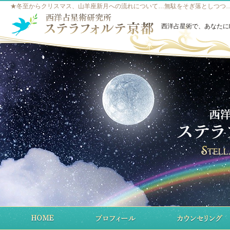
★冬至からクリスマス、山羊座新月への流れについて…無駄をそぎ落としつつ…★
西洋占星術で、あなたに