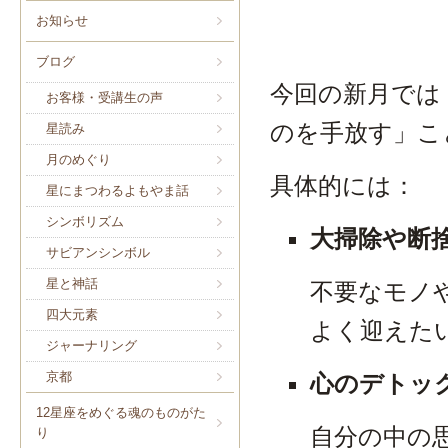
お知らせ
ブログ
今回の新月では
お客様・受講生の声
のを手放す」こ
星読み
月のめぐり
具体的には：
星にまつわるよもやま話
シンボリズム
大掃除や断
サビアンシンボル
星と神話
不要なモノ
四大元素
よく迎えた
ジャーナリング
京都
心のデトッ
12星座をめぐる魂のものがた
自分の中の
り