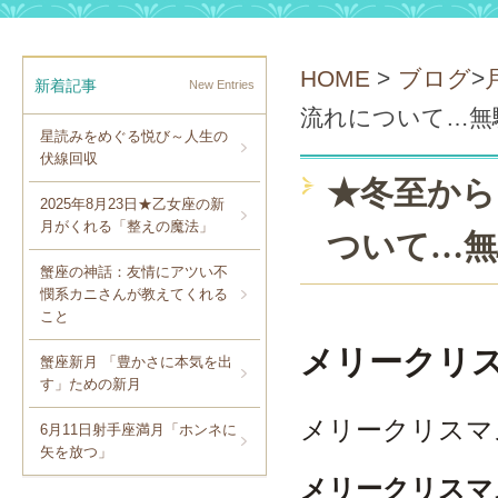
HOME
>
ブログ
>
新着記事
New Entries
流れについて…無
星読みをめぐる悦び～人生の
伏線回収
★冬至から
2025年8月23日★乙女座の新
月がくれる「整えの魔法」
ついて…無
蟹座の神話：友情にアツい不
憫系カニさんが教えてくれる
こと
メリークリ
蟹座新月 「豊かさに本気を出
す」ための新月
メリークリスマ
6月11日射手座満月「ホンネに
矢を放つ」
メリークリスマ