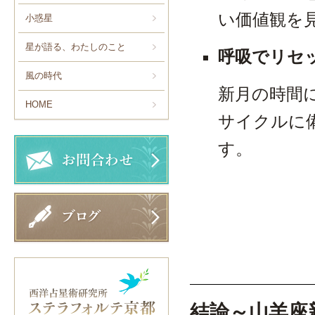
い価値観を
小惑星
星が語る、わたしのこと
呼吸でリセ
風の時代
新月の時間
HOME
サイクルに
す。
結論～山羊座