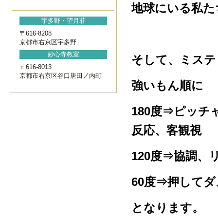
地球にいる私た
宇多野・望月荘
〒616-8208
京都市右京区宇多野
妙心寺教室
そして、ミステ
〒616-8013
京都市右京区谷口唐田ノ内町
強いもん順に
180度⇒ピッ
反応、客観視
120度⇒協調
60度⇒押して
となります。