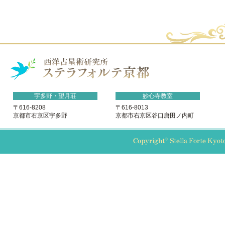
宇多野・望月荘
妙心寺教室
〒616-8208
〒616-8013
京都市右京区宇多野
京都市右京区谷口唐田ノ内町