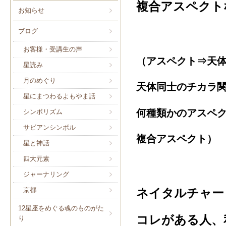
複合アスペクト
お知らせ
ブログ
お客様・受講生の声
（アスペクト⇒天
星読み
月のめぐり
天体同士のチカラ
星にまつわるよもやま話
何種類かのアスペ
シンボリズム
サビアンシンボル
複合アスペクト）
星と神話
四大元素
ジャーナリング
京都
ネイタルチャー
12星座をめぐる魂のものがた
コレがある人、
り