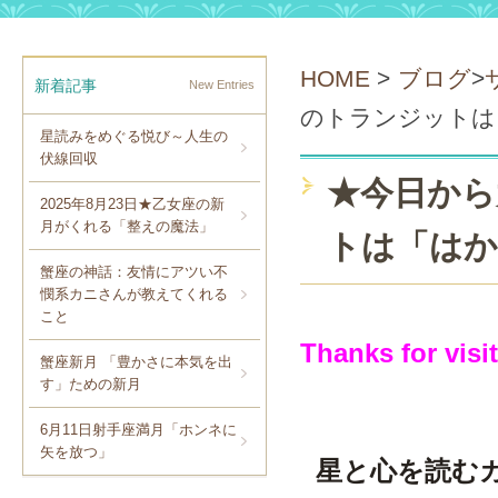
HOME
>
ブログ
>
新着記事
New Entries
のトランジットは
星読みをめぐる悦び～人生の
伏線回収
★今日から
2025年8月23日★乙女座の新
月がくれる「整えの魔法」
トは「はか
蟹座の神話：友情にアツい不
憫系カニさんが教えてくれる
こと
Thanks for visi
蟹座新月 「豊かさに本気を出
す」ための新月
6月11日射手座満月「ホンネに
矢を放つ」
星と心を読む