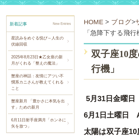
HOME
>
ブログ
>
新着記事
New Entries
「急降下する飛行
星読みをめぐる悦び～人生の
伏線回収
双子座10
2025年8月23日★乙女座の新
月がくれる「整えの魔法」
行機」
蟹座の神話：友情にアツい不
憫系カニさんが教えてくれる
こと
5月31日金曜日
蟹座新月 「豊かさに本気を出
す」ための新月
6月1日土曜日 
6月11日射手座満月「ホンネに
矢を放つ」
太陽は双子座1