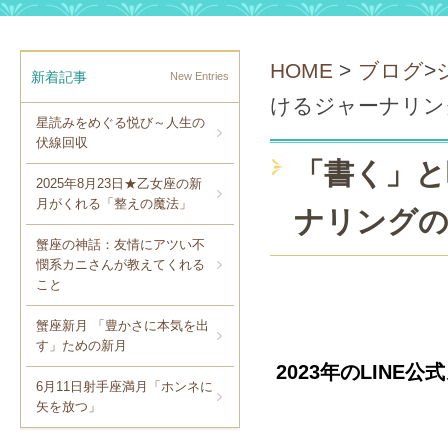
HOME
>
ブログ
>
新着記事
New Entries
けるジャーナリン
星読みをめぐる悦び～人生の
伏線回収
「書く」と
2025年8月23日★乙女座の新
月がくれる「整えの魔法」
ナリング
蟹座の神話：友情にアツい不
憫系カニさんが教えてくれる
こと
蟹座新月 「豊かさに本気を出
す」ための新月
2023年のLIN
6月11日射手座満月「ホンネに
矢を放つ」