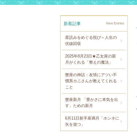
新着記事
New Entries
星読みをめぐる悦び～人生の
伏線回収
2025年8月23日★乙女座の新
月がくれる「整えの魔法」
蟹座の神話：友情にアツい不
憫系カニさんが教えてくれる
こと
蟹座新月 「豊かさに本気を出
す」ための新月
6月11日射手座満月「ホンネに
矢を放つ」