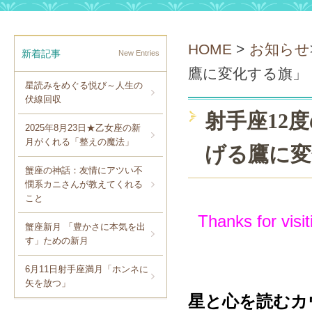
HOME
>
お知らせ
新着記事
New Entries
鷹に変化する旗」
星読みをめぐる悦び～人生の
伏線回収
射手座12
2025年8月23日★乙女座の新
月がくれる「整えの魔法」
げる鷹に変
蟹座の神話：友情にアツい不
憫系カニさんが教えてくれる
こと
Thanks for visit
蟹座新月 「豊かさに本気を出
す」ための新月
6月11日射手座満月「ホンネに
矢を放つ」
星と心を読むカ