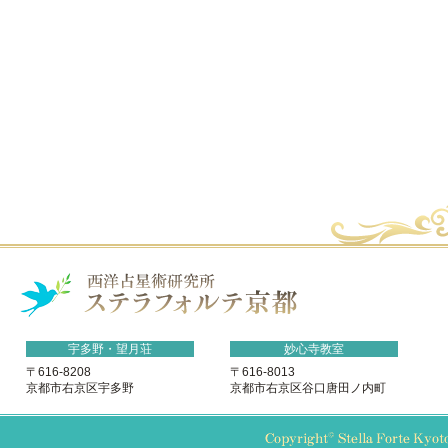
宇多野・望月荘
妙心寺教室
〒616-8208
〒616-8013
京都市右京区宇多野
京都市右京区谷口唐田ノ内町