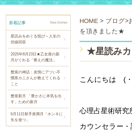
HOME
>
ブログ
>
新着記事
New Entries
を頂きました★
星読みをめぐる悦び～人生の
伏線回収
★星読みカ
2025年8月23日★乙女座の新
月がくれる「整えの魔法」
蟹座の神話：友情にアツい不
こんにちは (・
憫系カニさんが教えてくれる
こと
蟹座新月 「豊かさに本気を出
す」ための新月
心理占星術研究
6月11日射手座満月「ホンネに
矢を放つ」
カウンセラー・