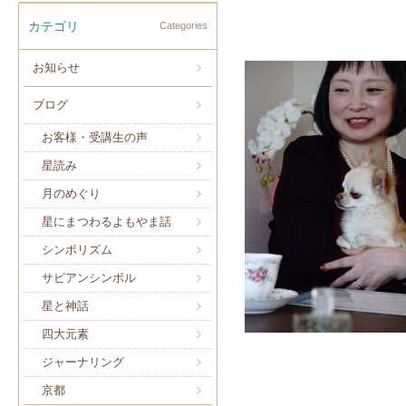
カテゴリ
Categories
お知らせ
ブログ
お客様・受講生の声
星読み
月のめぐり
星にまつわるよもやま話
シンボリズム
サビアンシンボル
星と神話
四大元素
ジャーナリング
京都