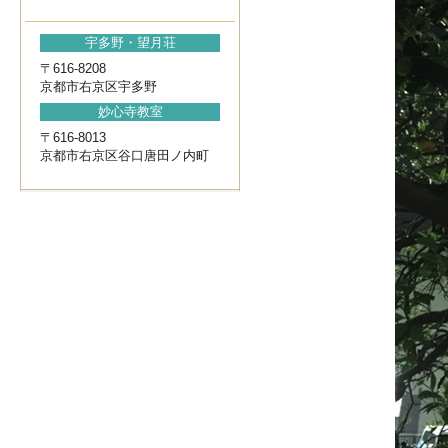
宇多野・望月荘
〒616-8208
京都市右京区宇多野
妙心寺教室
〒616-8013
京都市右京区谷口唐田ノ内町