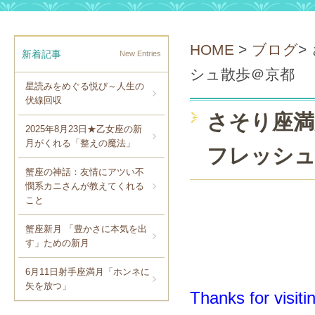
HOME
>
ブログ
>
新着記事
New Entries
シュ散歩＠京都
星読みをめぐる悦び～人生の
伏線回収
さそり座満
2025年8月23日★乙女座の新
月がくれる「整えの魔法」
フレッシュ
蟹座の神話：友情にアツい不
憫系カニさんが教えてくれる
こと
蟹座新月 「豊かさに本気を出
す」ための新月
6月11日射手座満月「ホンネに
矢を放つ」
Thanks for visiti