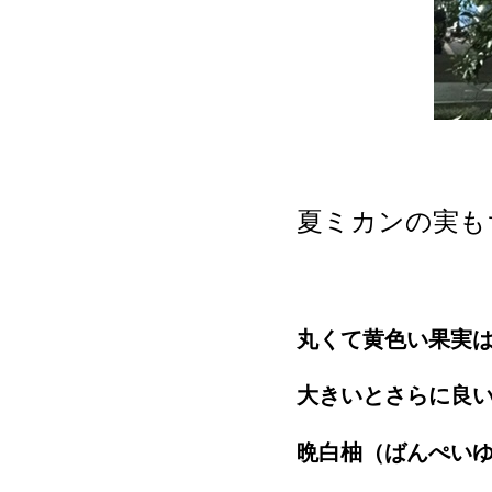
夏ミカンの実も
丸くて黄色い果実
大きいとさらに良
晩白柚（ばんぺい