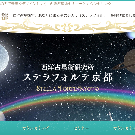
の力で未来をデザインしよう | 西洋占星術セミナーとカウンセリング
西洋占星術で、あなたに眠る星のチカラ（ステラフォルテ）を呼び覚まし