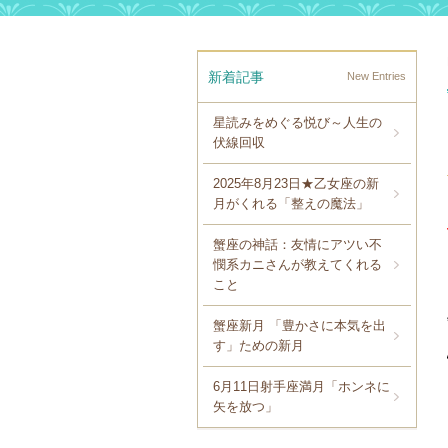
新着記事
New Entries
星読みをめぐる悦び～人生の
伏線回収
2025年8月23日★乙女座の新
月がくれる「整えの魔法」
蟹座の神話：友情にアツい不
憫系カニさんが教えてくれる
こと
蟹座新月 「豊かさに本気を出
す」ための新月
6月11日射手座満月「ホンネに
矢を放つ」