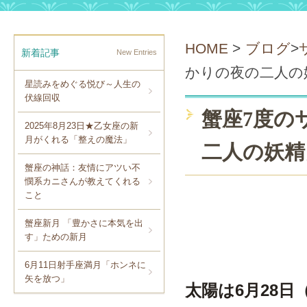
HOME
>
ブログ
>
新着記事
New Entries
かりの夜の二人の
星読みをめぐる悦び～人生の
伏線回収
蟹座7度の
2025年8月23日★乙女座の新
月がくれる「整えの魔法」
二人の妖精
蟹座の神話：友情にアツい不
憫系カニさんが教えてくれる
こと
蟹座新月 「豊かさに本気を出
す」ための新月
6月11日射手座満月「ホンネに
矢を放つ」
太陽は6月28日