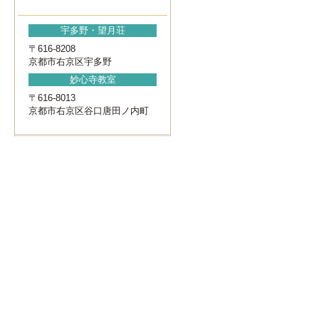
宇多野・望月荘
〒616-8208
京都市右京区宇多野
妙心寺教室
〒616-8013
京都市右京区谷口唐田ノ内町