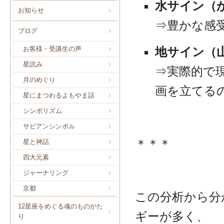
水サイン（
お知らせ
⇒豊かな感
ブログ
地サイン（
お客様・受講生の声
星読み
⇒実際的で
月のめぐり
画を立てる
星にまつわるよもやま話
シンボリズム
サビアンシンボル
＊＊＊
星と神話
四大元素
ジャーナリング
京都
この分析から分
12星座をめぐる魂のものがた
ギーが多く、
り