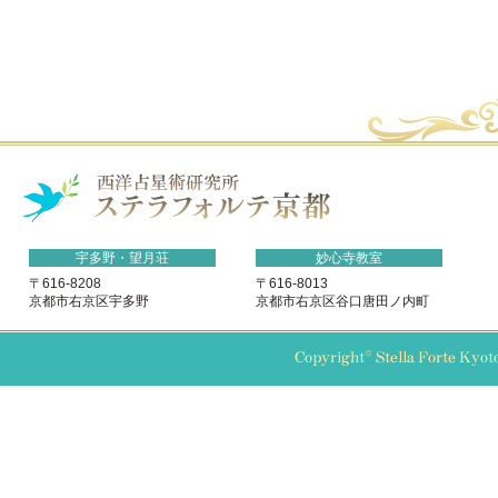
宇多野・望月荘
妙心寺教室
〒616-8208
〒616-8013
京都市右京区宇多野
京都市右京区谷口唐田ノ内町