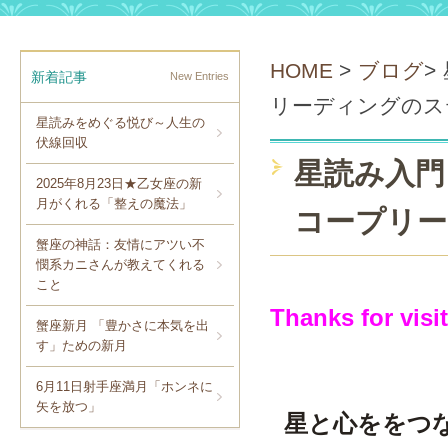
HOME
>
ブログ
>
新着記事
New Entries
リーディングのス
星読みをめぐる悦び～人生の
伏線回収
星読み入門
2025年8月23日★乙女座の新
月がくれる「整えの魔法」
コープリー
蟹座の神話：友情にアツい不
憫系カニさんが教えてくれる
こと
Thanks for visi
蟹座新月 「豊かさに本気を出
す」ための新月
6月11日射手座満月「ホンネに
矢を放つ」
星と心ををつ