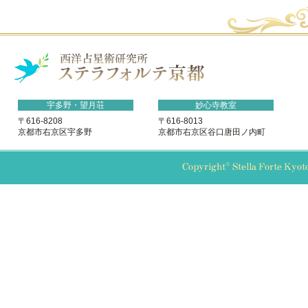
宇多野・望月荘
妙心寺教室
〒616-8208
〒616-8013
京都市右京区宇多野
京都市右京区谷口唐田ノ内町