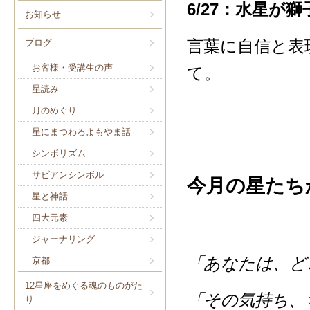
6/27：水星が
お知らせ
言葉に自信と表
ブログ
お客様・受講生の声
て。
星読み
月のめぐり
星にまつわるよもやま話
シンボリズム
サビアンシンボル
今月の星たち
星と神話
四大元素
ジャーナリング
「あなたは、ど
京都
12星座をめぐる魂のものがた
「その気持ち、
り