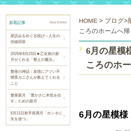
HOME
>
ブログ
>
新着記事
New Entries
ころのホームへ帰
星読みをめぐる悦び～人生の
伏線回収
6月の星模
2025年8月23日★乙女座の新
月がくれる「整えの魔法」
ころのホー
蟹座の神話：友情にアツい不
憫系カニさんが教えてくれる
こと
蟹座新月 「豊かさに本気を出
す」ための新月
6月の星模
6月11日射手座満月「ホンネに
矢を放つ」