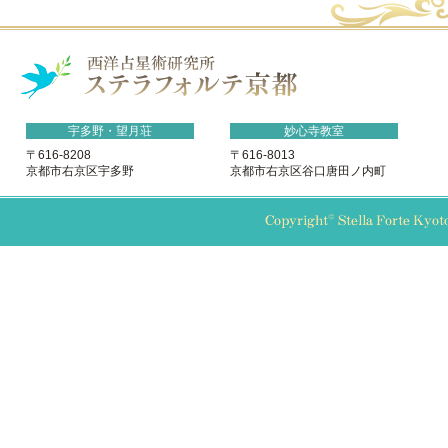
宇多野・望月荘
妙心寺教室
〒616-8208
〒616-8013
京都市右京区宇多野
京都市右京区谷口唐田ノ内町