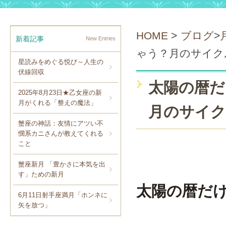
HOME
>
ブログ
>
新着記事
New Entries
ゃう？月のサイク
星読みをめぐる悦び～人生の
伏線回収
太陽の暦だ
2025年8月23日★乙女座の新
月がくれる「整えの魔法」
月のサイク
蟹座の神話：友情にアツい不
憫系カニさんが教えてくれる
こと
蟹座新月 「豊かさに本気を出
す」ための新月
太陽の暦だ
6月11日射手座満月「ホンネに
矢を放つ」
月のサ