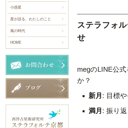
小惑星
星が語る、わたしのこと
ステラフォル
風の時代
せ
HOME
megのLIN
か？
新月
: 目標
満月
: 振