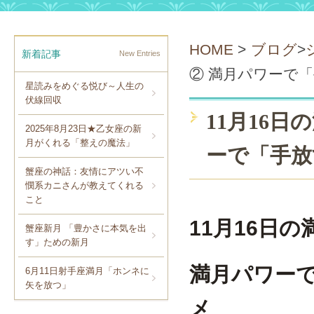
HOME
>
ブログ
>
新着記事
New Entries
② 満月パワーで
星読みをめぐる悦び～人生の
伏線回収
11月16
2025年8月23日★乙女座の新
月がくれる「整えの魔法」
ーで「手放
蟹座の神話：友情にアツい不
憫系カニさんが教えてくれる
こと
11月16日
蟹座新月 「豊かさに本気を出
す」ための新月
満月パワー
6月11日射手座満月「ホンネに
矢を放つ」
メ