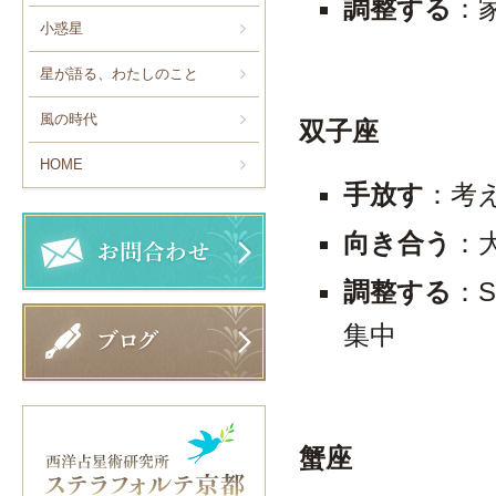
調整する
：
小惑星
星が語る、わたしのこと
風の時代
双子座
HOME
手放す
：考
向き合う
：
調整する
：
集中
蟹座