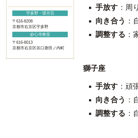
手放す
：周
宇多野・望月荘
向き合う
：
〒616-8208
京都市右京区宇多野
調整する
：
妙心寺教室
〒616-8013
京都市右京区谷口唐田ノ内町
獅子座
手放す
：頑
向き合う
：
調整する
：