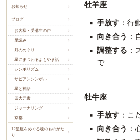
牡羊座
お知らせ
ブログ
手放す
：行
お客様・受講生の声
向き合う
：
星読み
調整する
：
月のめぐり
星にまつわるよもやま話
で
シンボリズム
サビアンシンボル
星と神話
牡牛座
四大元素
ジャーナリング
手放す
：こ
京都
向き合う
：
12星座をめぐる魂のものがた
り