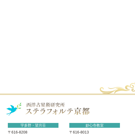
宇多野・望月荘
妙心寺教室
〒616-8208
〒616-8013